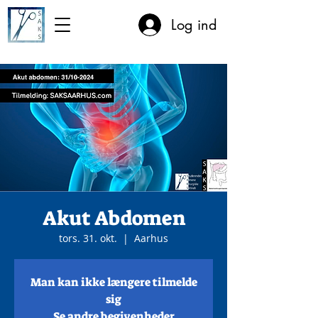
Log ind
Akut Abdomen
tors. 31. okt.
  |  
Aarhus
Man kan ikke længere tilmelde
sig
Se andre begivenheder