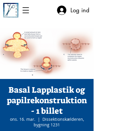
Log ind
Basal Lapplastik og
papilrekonstruktion
- 1 billet
ons. 16. mar.
  |  
Dissektionskælderen,
bygning 1231