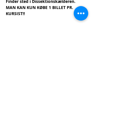
Finder sted i Dissektionskælderen.
MAN KAN KUN KØBE 1 BILLET PR. 
KURSIST!!
Billetter
Salg slut
Billettype
Tilmelding - KØB KUN 1
BILLET!
Flere oplysninger
Pris
75,00 kr.