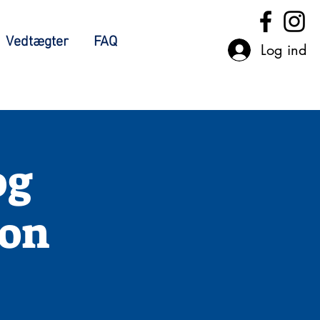
Vedtægter
FAQ
Log ind
og
ion