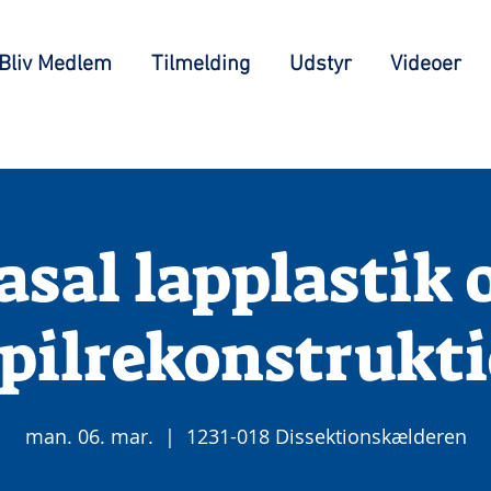
Bliv Medlem
Tilmelding
Udstyr
Videoer
asal lapplastik 
pilrekonstrukt
man. 06. mar.
  |  
1231-018 Dissektionskælderen