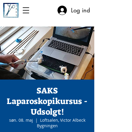
Log ind
SAKS
Laparoskopikursus -
Udsolgt!
søn. 08. maj
  |  
Loftsalen, Victor Albeck
Bygningen