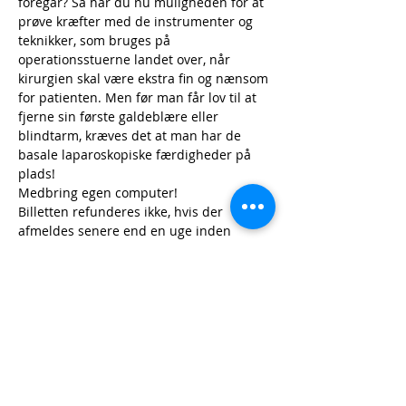
foregår? Så har du nu muligheden for at 
prøve kræfter med de instrumenter og 
teknikker, som bruges på 
operationsstuerne landet over, når 
kirurgien skal være ekstra fin og nænsom 
for patienten. Men før man får lov til at 
fjerne sin første galdeblære eller 
blindtarm, kræves det at man har de 
basale laparoskopiske færdigheder på 
plads!
Medbring egen computer!
Billetten refunderes ikke, hvis der 
afmeldes senere end en uge inden 
kursusstart. 
Billetter
Udsolgt
Billettype