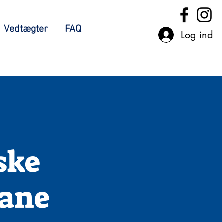
Vedtægter
FAQ
Log ind
ske
mane