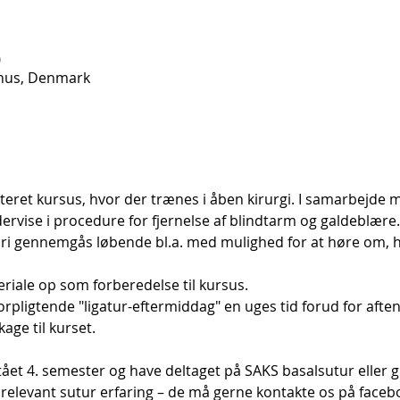
0
rhus, Denmark
nteret kursus, hvor der trænes i åben kirurgi. I samarbejde m
rvise i procedure for fjernelse af blindtarm og galdeblære
eori gennemgås løbende bl.a. med mulighed for at høre om,
eriale op som forberedelse til kursus.
orpligtende "ligatur-eftermiddag" en uges tid forud for afte
age til kurset.
et 4. semester og have deltaget på SAKS basalsutur eller gr
 relevant sutur erfaring – de må gerne kontakte os på faceb