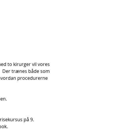
ed to kirurger vil vores 
.  Der trænes både som 
 hvordan procedurerne 
nen.
isekursus på 9. 
ook.