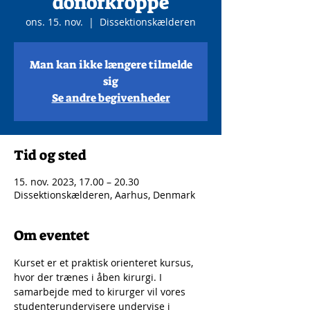
donorkroppe
ons. 15. nov.
  |  
Dissektionskælderen
Man kan ikke længere tilmelde
sig
Se andre begivenheder
Tid og sted
15. nov. 2023, 17.00 – 20.30
Dissektionskælderen, Aarhus, Denmark
Om eventet
Kurset er et praktisk orienteret kursus, 
hvor der trænes i åben kirurgi. I 
samarbejde med to kirurger vil vores 
studenterundervisere undervise i 