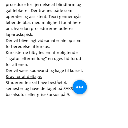
procedure for fjernelse af blindtarm og 
galdeblære.  Der trænes både som 
operatør og assistent. Teori gennemgås 
løbende bl.a. med mulighed for at høre 
om, hvordan procedurerne udføres 
laparoskopisk.
Der vil blive lagt videomateriale op som 
forberedelse til kursus.
Kursisterne tilbydes en uforpligtende 
"ligatur-eftermiddag" en uges tid forud 
for aftenen.
Der vil være sodavand og kage til kurset.
Krav for at deltage:
Studerende skal have bestået 4. 
semester og have deltaget på SAKS 
basalsutur eller grisekursus på 9. 
semester, eller har anden relevant sutur 
erfaring – de må gerne kontakte os på 
facebook.