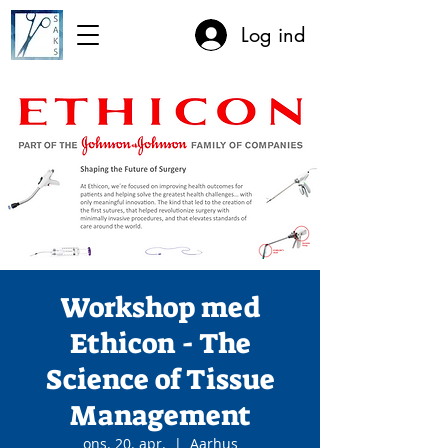
Log ind
Workshop med
Ethicon - The
Science of Tissue
Management
ons. 20. apr.
  |  
Aarhus